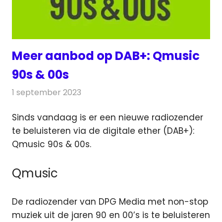
Meer aanbod op DAB+: Qmusic
90s & 00s
1 september 2023
Redactie
Radionieuws
Sinds vandaag is er een nieuwe radiozender
te beluisteren via de digitale ether (DAB+):
Qmusic 90s & 00s.
Qmusic
De radiozender van DPG Media met non-stop
muziek uit de jaren 90 en 00’s is te beluisteren