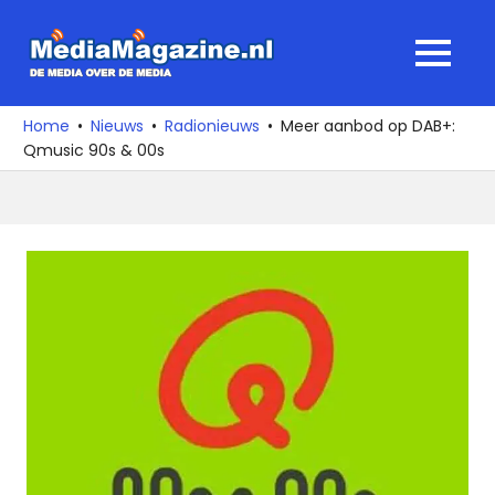
Ga
naar
MediaMagaz
MENU
de
De
inhoud
media
Home
Nieuws
Radionieuws
Meer aanbod op DAB+:
over
Qmusic 90s & 00s
de
media