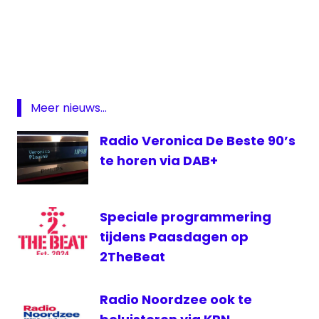
DAB
digitale
radio
Qmusic
Meer nieuws...
Radio Veronica De Beste 90’s
te horen via DAB+
Speciale programmering
tijdens Paasdagen op
2TheBeat
Radio Noordzee ook te