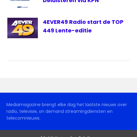
beluisteren via KPN
4EVER49 Radio start de TOP
449 Lente-editie
Mediamagazine brengt elke dag het laatste nieuws over
radio, televisie, on demand streamingdiensten en
telecomnieuws.