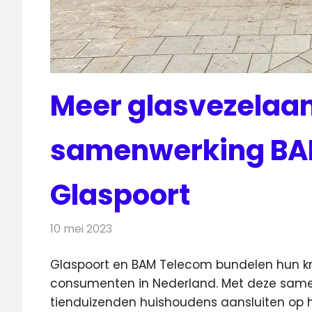
Meer glasvezelaan
samenwerking BA
Glaspoort
10 mei 2023
Redactie
Telecom
Glaspoort en BAM Telecom bundelen hun kr
consumenten in Nederland.
Met deze samen
tienduizenden huishoudens aansluiten op h