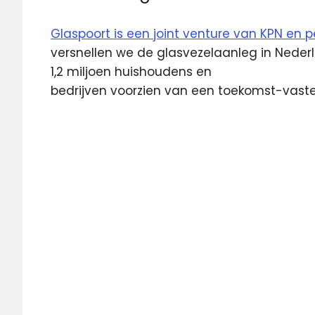
Glaspoort is een joint venture van KPN en 
versnellen we de glasvezelaanleg in Neder
1,2 miljoen huishoudens en
bedrijven voorzien van een toekomst-vaste
BAM
Glaspoort
Glasvezel
KPN