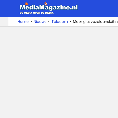
MediaMa
De
Ga
Home
Nieuws
Telecom
Meer glasvezelaansluit
media
naar
over
de
de
inhoud
media