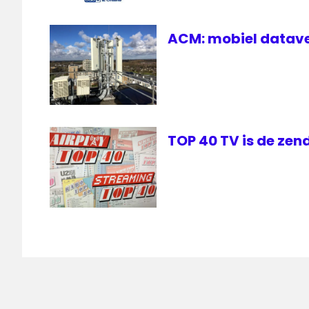
ACM: mobiel datave
TOP 40 TV is de zen