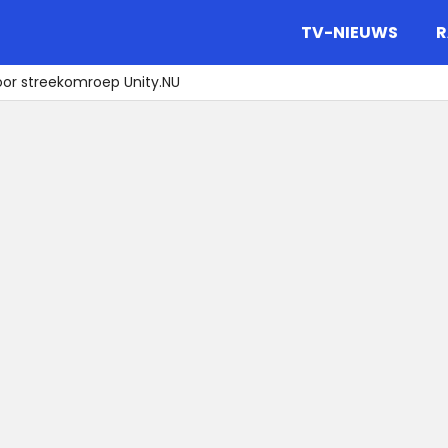
gazine.
TV-NIEUWS
R
oor streekomroep Unity.NU