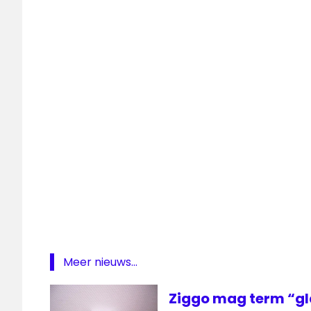
Unity.NU
Wassenaar
ziggo
Meer nieuws...
Ziggo mag term “gl