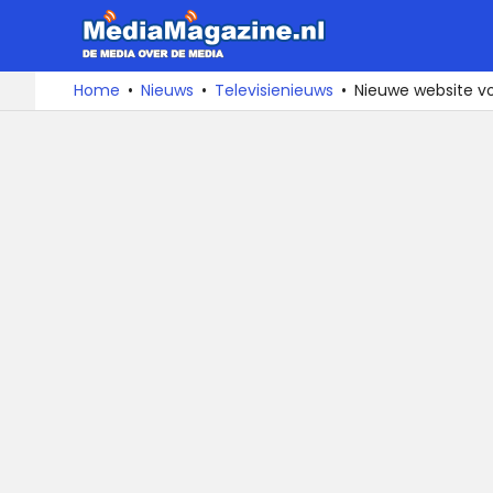
MediaMa
De
Ga
Home
Nieuws
Televisienieuws
Nieuwe website v
media
naar
over
de
de
inhoud
media