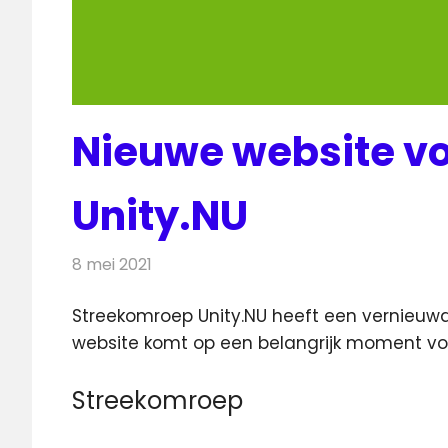
Nieuwe website v
Unity.NU
8 mei 2021
Redactie
Televisienieuws
Streekomroep Unity.NU heeft een vernieuw
website komt op een
belangrijk moment vo
Streekomroep