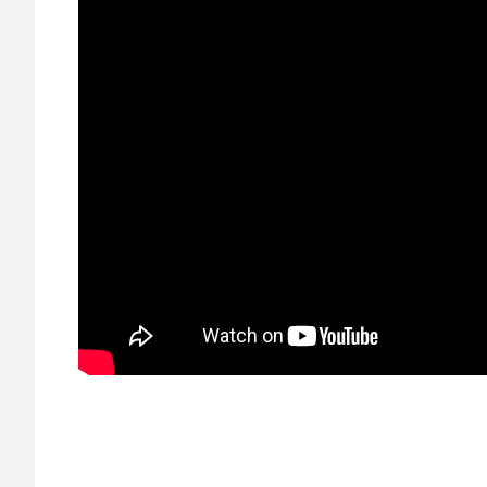
lokale
omroep
Unity