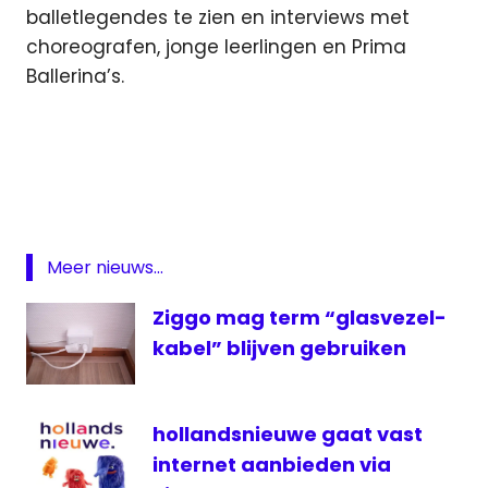
balletlegendes te zien en interviews met
choreografen, jonge leerlingen en Prima
Ballerina’s.
192
TV
digitale
televisie
Mezzo
Meer nieuws...
NPO
1
Ziggo mag term “glasvezel-
Extra
kabel” blijven gebruiken
TV
538
ziggo
hollandsnieuwe gaat vast
internet aanbieden via