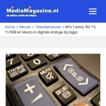
Ga
naar
MediaMagaz
MENU
de
De
inhoud
media
Home
Nieuws
Televisienieuws
NPO 1 extra, 192 TV,
over
TV 538 en Mezzo in digitale etalage bij Ziggo
de
media