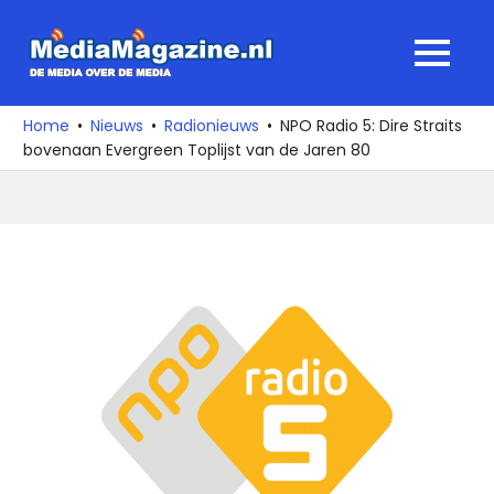
Ga
naar
MediaMagaz
MENU
de
De
inhoud
media
Home
Nieuws
Radionieuws
NPO Radio 5: Dire Straits
over
bovenaan Evergreen Toplijst van de Jaren 80
de
media