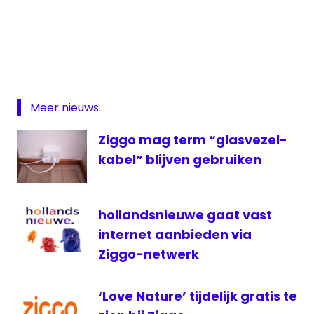
Android
TV
App
Apple
TV
Meer nieuws...
ziggo
Ziggo mag term “glasvezel-
Ziggo
GO
kabel” blijven gebruiken
hollandsnieuwe gaat vast
internet aanbieden via
Ziggo-netwerk
‘Love Nature’ tijdelijk gratis te