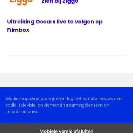
zien bij Ziggo
Uitreiking Oscars live te volgen op
Filmbox
Mediamagazine brengt elke dag het laatste nieuws over
radio, televisie, on demand streamingdiensten en
telecomnieuws.
Mobiele versie afsluiten