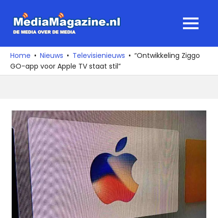
Ga
naar
MediaMagaz
MENU
de
De
inhoud
media
Home
Nieuws
Televisienieuws
“Ontwikkeling Ziggo
over
GO-app voor Apple TV staat stil”
de
media