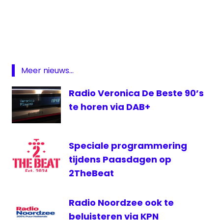
DAB
Jaarmix
Marathon
Radio
972
Meer nieuws...
Radio Veronica De Beste 90’s
te horen via DAB+
Speciale programmering
tijdens Paasdagen op
2TheBeat
Radio Noordzee ook te
beluisteren via KPN