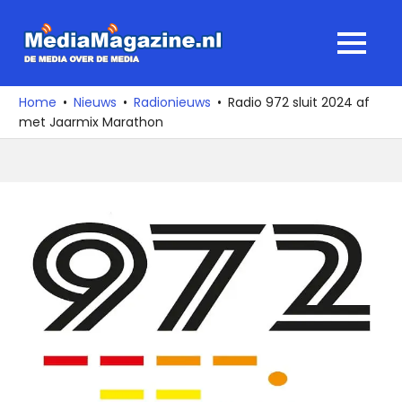
Ga
naar
MediaMagaz
MENU
de
De
inhoud
media
Home
Nieuws
Radionieuws
Radio 972 sluit 2024 af
over
met Jaarmix Marathon
de
media