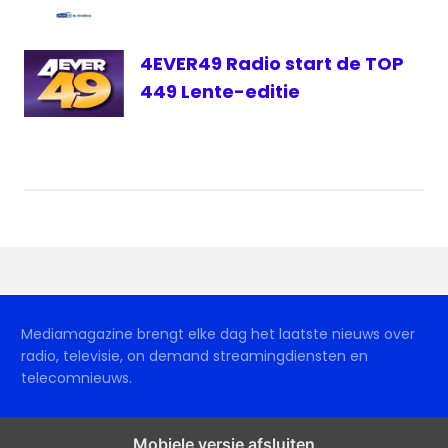
4EVER49 Radio start de TOP
449 Lente-editie
Mediamagazine brengt elke dag het laatste nieuws over
radio, televisie, on demand streamingdiensten en
telecomnieuws.
Mobiele versie afsluiten