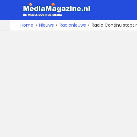
MediaMa
De
Ga
Home
Nieuws
Radionieuws
Radio Continu stopt
media
naar
over
de
de
inhoud
media