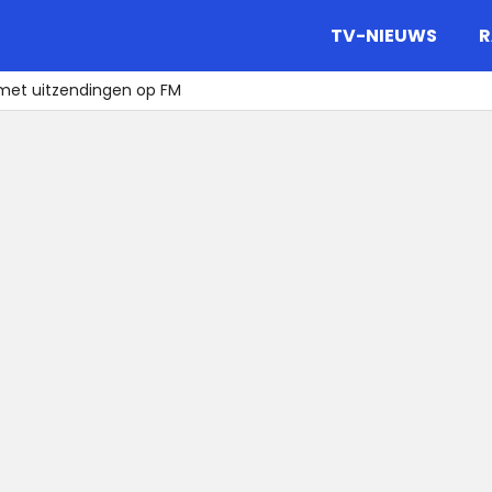
gazine.
TV-NIEUWS
R
 met uitzendingen op FM