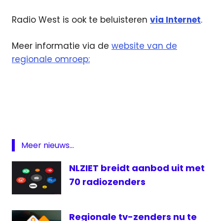
Radio West is ook te beluisteren
via Internet
.
Meer informatie via de
website van de
regionale omroep:
muziek
Radio
Radio
West
regionale
Meer nieuws...
omroep
NLZIET breidt aanbod uit met
Sweet
Sixties
70 radiozenders
Regionale tv-zenders nu te