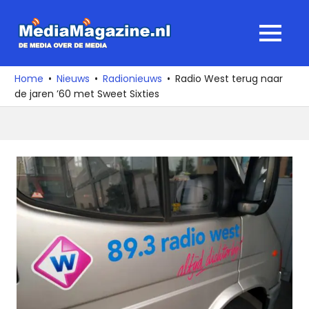
Ga
naar
MediaMagaz
MENU
de
De
inhoud
media
Home
Nieuws
Radionieuws
Radio West terug naar
over
de jaren ’60 met Sweet Sixties
de
media