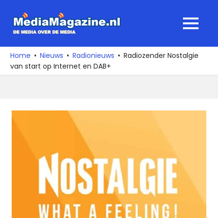
Ga
naar
MediaMagaz
MENU
de
De
inhoud
media
Home
Nieuws
Radionieuws
Radiozender Nostalgie
over
van start op Internet en DAB+
de
media