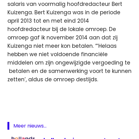
salaris van voormalig hoofdredacteur Bert
Kuizenga. Bert Kuizenga was in de periode
april 2013 tot en met eind 2014
hoofdredacteur bij de lokale omroep. De
omroep gaf ik november 2014 aan dat zij
Kuizenga niet meer kon betalen. “‘Helaas
hebben we niet voldoende financiële
middelen om zijn ongewijzigde vergoeding te
betalen en de samenwerking voort te kunnen
zetten’, aldus de omroep destijds.
Amstelveen
lokale
omroep
OLON
programmering
Meer nieuws...
RTV