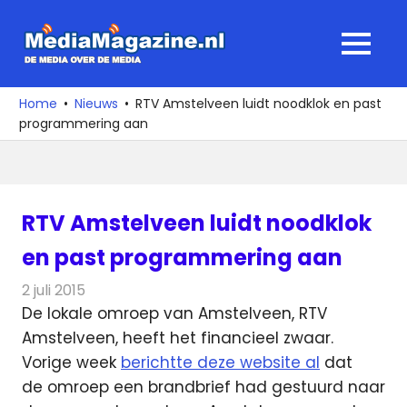
Ga
naar
MediaMagaz
MENU
de
De
inhoud
media
Home
Nieuws
RTV Amstelveen luidt noodklok en past
over
programmering aan
de
media
RTV Amstelveen luidt noodklok
en past programmering aan
2 juli 2015
Redactie
Nieuws
,
Radionieuws
,
Televisienieuws
De lokale omroep van Amstelveen, RTV
Amstelveen, heeft het financieel zwaar.
Vorige week
berichtte deze website al
dat
de omroep een brandbrief had gestuurd naar