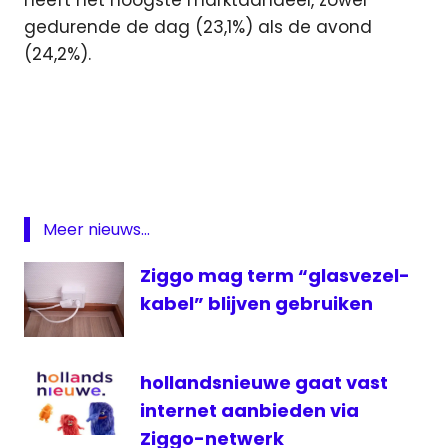
heeft het hoogste marktaandeel, zowel
gedurende de dag (23,1%) als de avond
(24,2%).
kijkcijfers
kijktijd
Luizenmoeder
Movies
Meer nieuws...
rtl
nederland
Ziggo mag term “glasvezel-
series
kabel” blijven gebruiken
Stichting
Kijkonderzoek
ziggo
hollandsnieuwe gaat vast
internet aanbieden via
Ziggo-netwerk