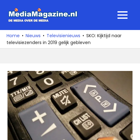
Ga
naar
MediaMagaz
MENU
de
De
inhoud
media
Home
Nieuws
Televisienieuws
SKO: Kijktijd naar
over
televisiezenders in 2019 gelijk gebleven
de
media