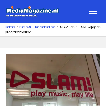
Ga
naar
MediaMagaz
MENU
de
De
inhoud
media
Home
Nieuws
Radionieuws
SLAM! en 100%NL wijzigen
over
programmering
de
media