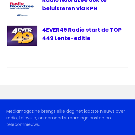
beluisteren via KPN
4EVER49 Radio start de TOP
449 Lente-editie
Mediamagazine brengt elke dag het laatste nieuws over
radio, televisie, on demand streamingdiensten en
telecomnieuws.