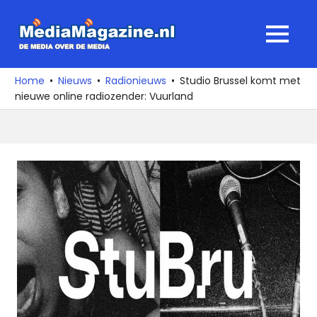
Ga
naar
MediaMagaz
MENU
de
De
inhoud
media
Home
Nieuws
Radionieuws
Studio Brussel komt met
over
nieuwe online radiozender: Vuurland
de
media