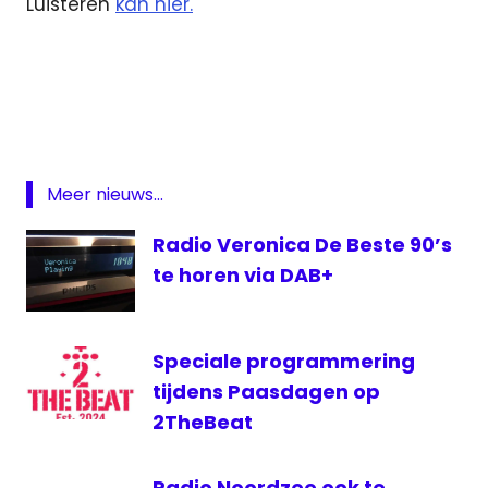
Luisteren
kan hier.
DAB
digitale
radio
Hooray
Studio
Meer nieuws...
Brussel
Radio Veronica De Beste 90’s
Tijdloze
te horen via DAB+
VRT
Vuurland
Speciale programmering
tijdens Paasdagen op
2TheBeat
Radio Noordzee ook te