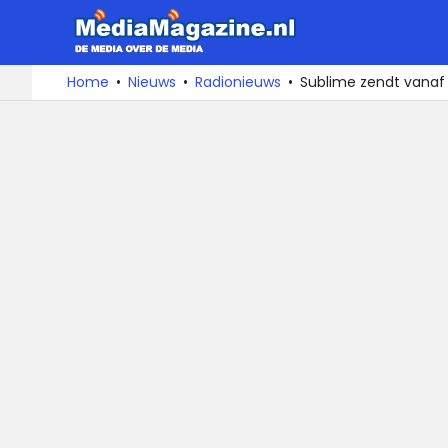
MediaMa
De
Ga
Home
Nieuws
Radionieuws
Sublime zendt vana
media
naar
over
de
de
inhoud
media