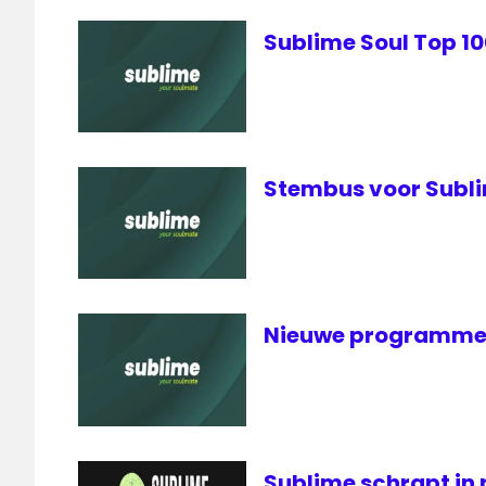
Sublime Soul Top 1
Stembus voor Subli
Nieuwe programmer
Sublime schrapt i