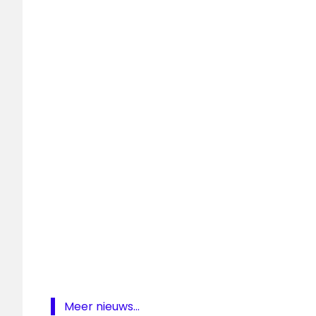
Sublime
Summertime
Top 500
Meer nieuws...