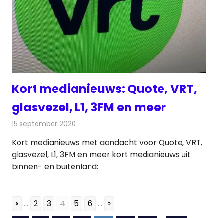
Kort medianieuws: Quote, VRT,
glasvezel, L1, 3FM en meer
15 september 2020
Redactie
Andere media over de media
Kort medianieuws met aandacht voor Quote, VRT,
glasvezel, L1, 3FM en meer kort medianieuws uit
binnen- en buitenland:
«
...
2
3
4
5
6
...
»