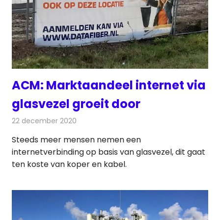
ACM: Marktaandeel internet via
glasvezel groeit door
22 december 2020
Redactie
Telecom
Steeds meer mensen nemen een
internetverbinding op basis van glasvezel, dit gaat
ten koste van koper en kabel.