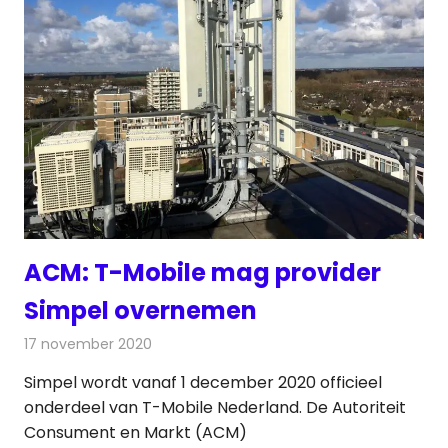
ACM: T-Mobile mag provider
Simpel overnemen
17 november 2020
Redactie
Telecom
Simpel wordt vanaf 1 december 2020 officieel
onderdeel van T-Mobile Nederland. De Autoriteit
Consument en Markt (ACM)