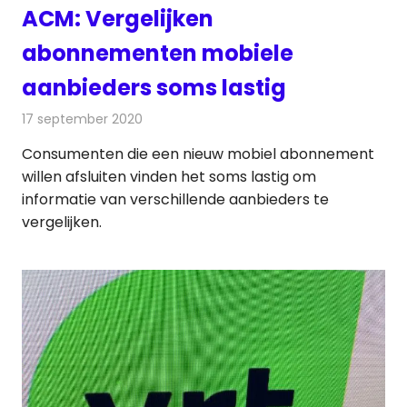
ACM: Vergelijken
abonnementen mobiele
aanbieders soms lastig
17 september 2020
Redactie
Telecom
Consumenten die een nieuw mobiel abonnement
willen afsluiten vinden het soms lastig om
informatie van verschillende aanbieders te
vergelijken.