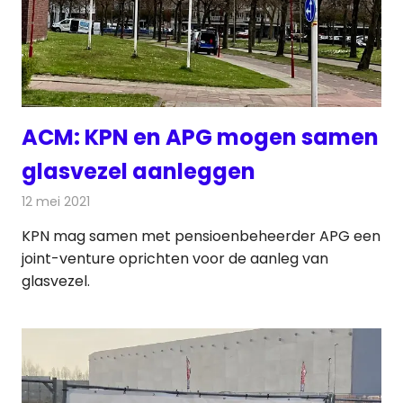
ACM: KPN en APG mogen samen
glasvezel aanleggen
12 mei 2021
Redactie
Telecom
KPN mag samen met pensioenbeheerder APG een
joint-venture oprichten voor de aanleg van
glasvezel.