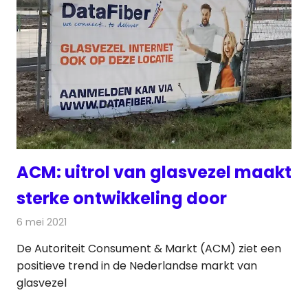
ACM: uitrol van glasvezel maakt
sterke ontwikkeling door
6 mei 2021
Redactie
Telecom
De Autoriteit Consument & Markt (ACM) ziet een
positieve trend in de Nederlandse markt van
glasvezel