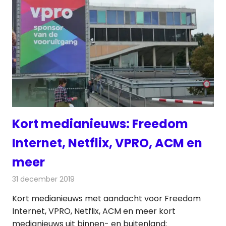
Kort medianieuws: Freedom
Internet, Netflix, VPRO, ACM en
meer
31 december 2019
Redactie
Andere media over de media
Kort medianieuws met aandacht voor Freedom
Internet, VPRO, Netflix, ACM en meer kort
medianieuws uit binnen- en buitenland: