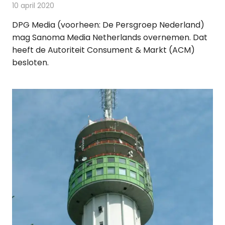
10 april 2020
Redactie
Kranten
DPG Media (voorheen: De Persgroep Nederland)
mag Sanoma Media Netherlands overnemen. Dat
heeft de Autoriteit Consument & Markt (ACM)
besloten.