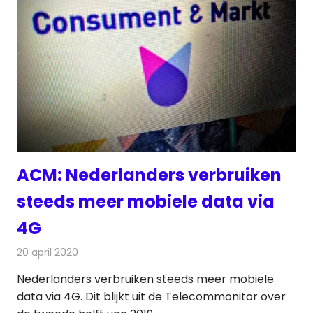
ACM: Nederlanders verbruiken
steeds meer mobiele data via
4G
20 april 2020
Redactie
Telecom
Nederlanders verbruiken steeds meer mobiele
data via 4G. Dit blijkt uit de Telecommonitor over