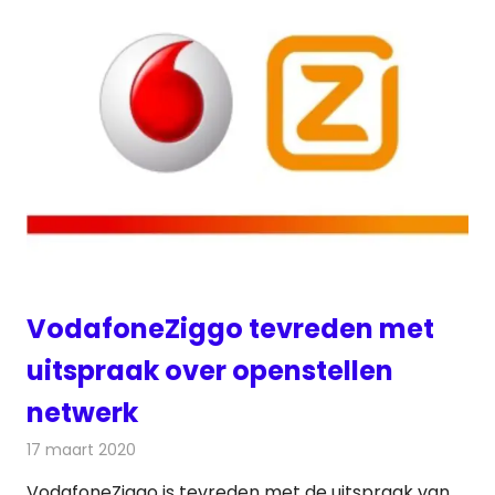
VodafoneZiggo tevreden met
uitspraak over openstellen
netwerk
17 maart 2020
Redactie
Kabelzaken
VodafoneZiggo is tevreden met de uitspraak van