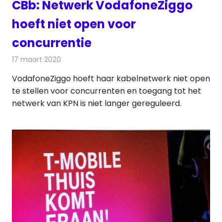
CBb: Netwerk VodafoneZiggo
hoeft niet open voor
concurrentie
17 maart 2020
Redactie
Kabelzaken
VodafoneZiggo hoeft haar kabelnetwerk niet open
te stellen voor concurrenten en toegang tot het
netwerk van KPN is niet langer gereguleerd.