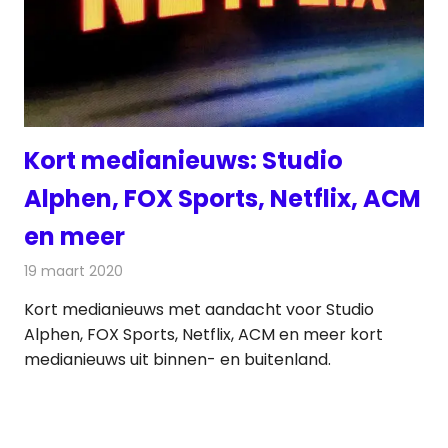
Kort medianieuws: Studio
Alphen, FOX Sports, Netflix, ACM
en meer
19 maart 2020
Redactie
Nieuws
Kort medianieuws met aandacht voor Studio
Alphen, FOX Sports, Netflix, ACM en meer kort
medianieuws uit binnen- en buitenland.