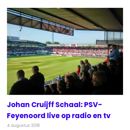
Johan Cruijff Schaal: PSV-
Feyenoord live op radio en tv
4 augustus 2018
Redactie
Televisienieuws