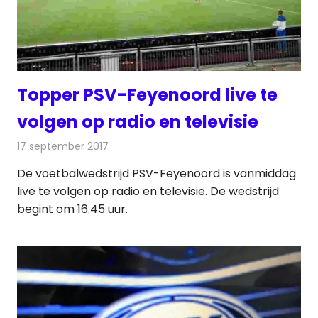
Topper PSV-Feyenoord live te
volgen op radio en televisie
17 september 2017
Redactie
Nieuws
,
Televisienieuws
De voetbalwedstrijd PSV-Feyenoord is vanmiddag
live te volgen op radio en televisie. De wedstrijd
begint om 16.45 uur.