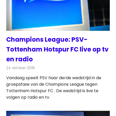
Champions League: PSV-
Tottenham Hotspur FC live op tv
en radio
24 oktober 2018
Redactie
Televisienieuws
Vandaag speelt PSV haar derde wedstrijd in de
groepsfase van de Champions League tegen
Tottenham Hotspur FC . De wedstrijd is live te
volgen op radio en tv.