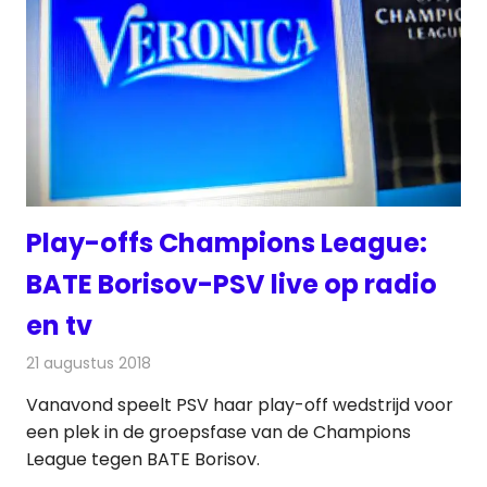
Play-offs Champions League:
BATE Borisov-PSV live op radio
en tv
21 augustus 2018
Redactie
Televisienieuws
Vanavond speelt PSV haar play-off wedstrijd voor
een plek in de groepsfase van de Champions
League tegen BATE Borisov.