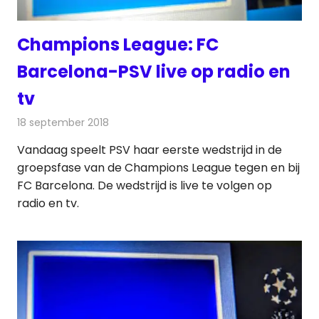
Champions League: FC
Barcelona-PSV live op radio en
tv
18 september 2018
Redactie
Televisienieuws
Vandaag speelt PSV haar eerste wedstrijd in de
groepsfase van de Champions League tegen en bij
FC Barcelona. De wedstrijd is live te volgen op
radio en tv.