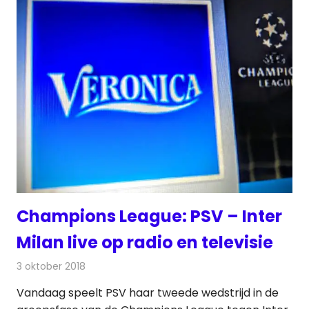
Champions League: PSV – Inter
Milan live op radio en televisie
3 oktober 2018
Redactie
Televisienieuws
Vandaag speelt PSV haar tweede wedstrijd in de