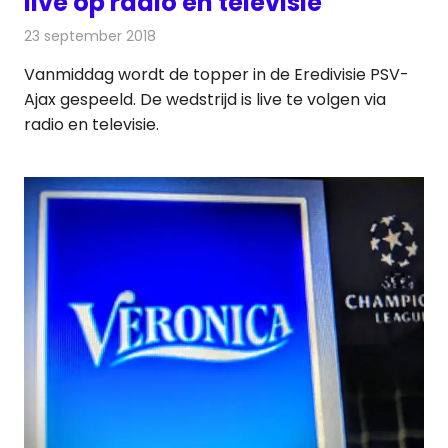
live op radio en televisie
23 september 2018
Redactie
Televisienieuws
Vanmiddag wordt de topper in de Eredivisie PSV-
Ajax gespeeld. De wedstrijd is live te volgen via
radio en televisie.