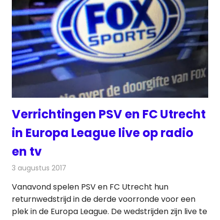
Verrichtingen PSV en FC Utrecht
in Europa League live op radio
en tv
3 augustus 2017
Redactie
Nieuws
,
Televisienieuws
Vanavond spelen PSV en FC Utrecht hun
returnwedstrijd in de derde voorronde voor een
plek in de Europa League. De wedstrijden zijn live te