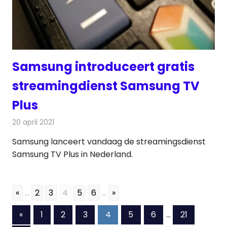
Samsung introduceert gratis
streamingdienst Samsung TV
Plus
20 april 2021
Redactie
Televisienieuws
Samsung lanceert vandaag de streamingsdienst
Samsung TV Plus in Nederland.
«
...
2
3
4
5
6
...
»
Berichten
Vorige
«
1
2
3
4
5
6
…
21
berichten