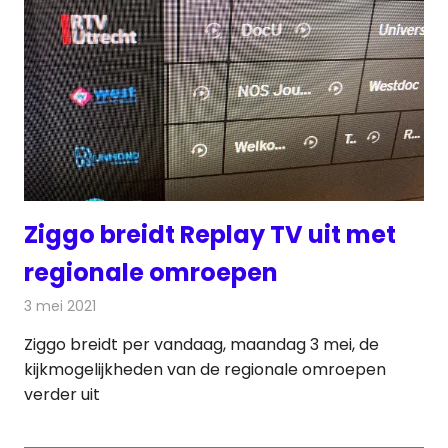
Ziggo breidt Replay TV uit met
regionale omroepen
3 mei 2021
Redactie
Televisienieuws
Ziggo breidt per vandaag, maandag 3 mei, de
kijkmogelijkheden van de regionale omroepen
verder uit