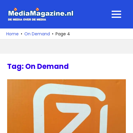
Ga
naar
MediaMagaz
MENU
de
De
inhoud
media
Home
On Demand
Page 4
over
de
media
Tag:
On Demand