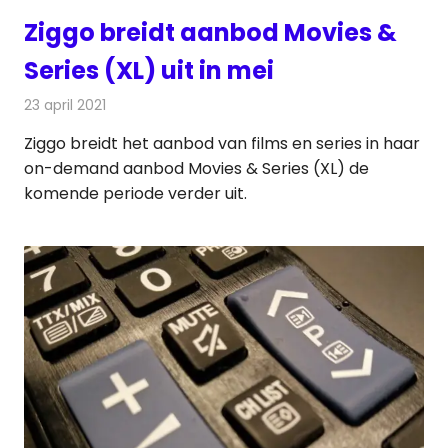
Ziggo breidt aanbod Movies &
Series (XL) uit in mei
23 april 2021
Redactie
On-demand
Ziggo breidt het aanbod van films en series in haar
on-demand aanbod Movies & Series (XL) de
komende periode verder uit.