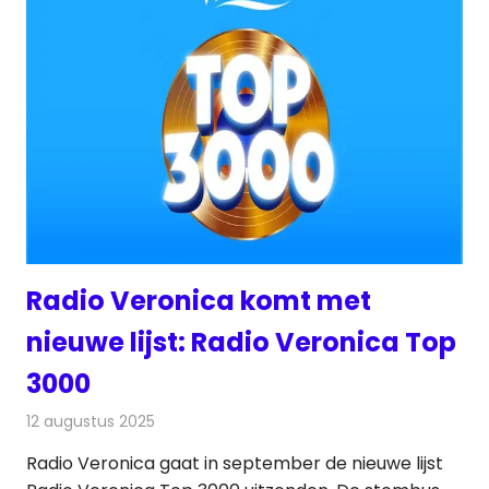
Radio Veronica komt met
nieuwe lijst: Radio Veronica Top
3000
12 augustus 2025
Redactie
Radionieuws
Radio Veronica gaat in september de nieuwe lijst