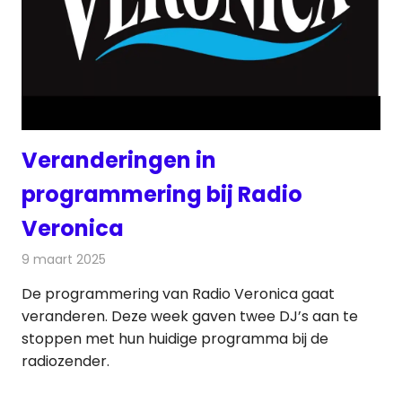
Veranderingen in
programmering bij Radio
Veronica
9 maart 2025
Redactie
Radionieuws
De programmering van Radio Veronica gaat
veranderen. Deze week gaven twee DJ’s aan te
stoppen met hun huidige programma bij de
radiozender.