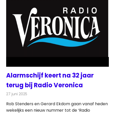
Alarmschijf keert na 32 jaar
terug bij Radio Veronica
27 juni 2025
Redactie
Radionieuws
Rob Stenders en Gerard Ekdom gaan vanaf heden
wekelijks een nieuw nummer tot de ‘Radio