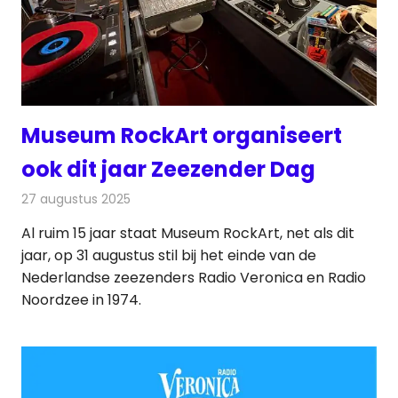
Museum RockArt organiseert
ook dit jaar Zeezender Dag
27 augustus 2025
Redactie
Radionieuws
Al ruim 15 jaar staat Museum RockArt, net als dit
jaar, op 31 augustus stil bij het einde van de
Nederlandse zeezenders Radio Veronica en Radio
Noordzee in 1974.