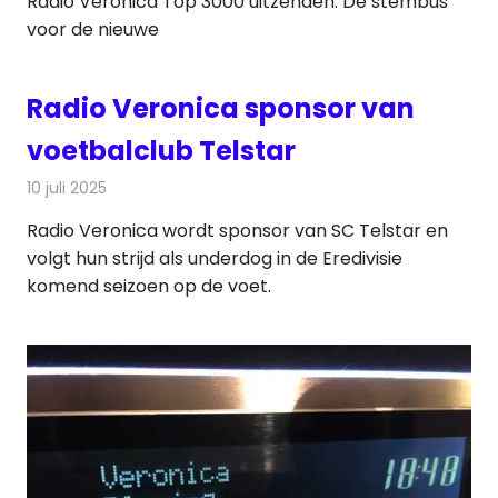
Radio Veronica Top 3000 uitzenden. De stembus
voor de nieuwe
Radio Veronica sponsor van
voetbalclub Telstar
10 juli 2025
Redactie
Radionieuws
Radio Veronica wordt sponsor van SC Telstar en
volgt hun strijd als underdog in de Eredivisie
komend seizoen op de voet.