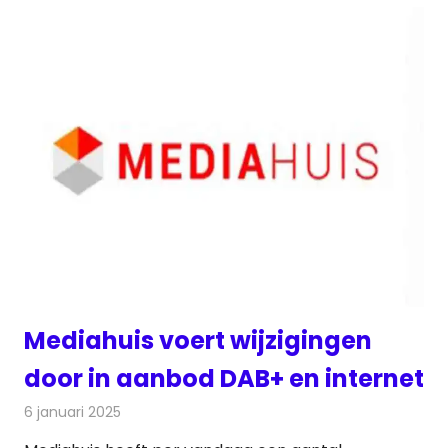
Mediahuis voert wijzigingen
door in aanbod DAB+ en internet
6 januari 2025
Redactie
Radionieuws