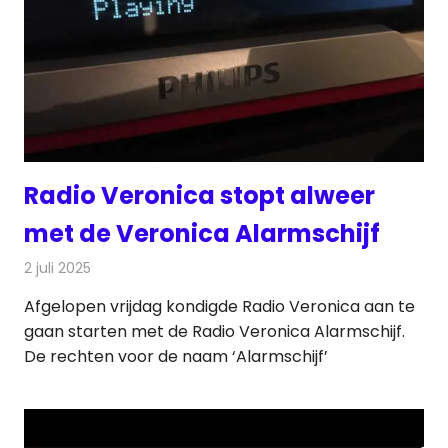
Radio Veronica stopt alweer
met de Veronica Alarmschijf
2 juli 2025
Redactie
Radionieuws
Afgelopen vrijdag kondigde Radio Veronica aan te
gaan starten met de Radio Veronica Alarmschijf.
De rechten voor de naam ‘Alarmschijf’