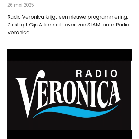
26 mei 2025
Redactie
Radionieuws
Radio Veronica krijgt een nieuwe programmering.
Zo stapt Gijs Alkemade over van SLAM! naar Radio
Veronica.