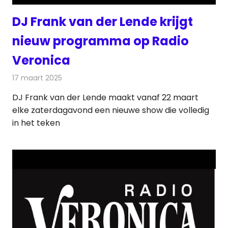
DJ Frank van der Lende krijgt
nieuw programma op Radio
Veronica
17 maart 2025
Redactie
Radionieuws
DJ Frank van der Lende maakt vanaf 22 maart
elke zaterdagavond een nieuwe show die volledig
in het teken