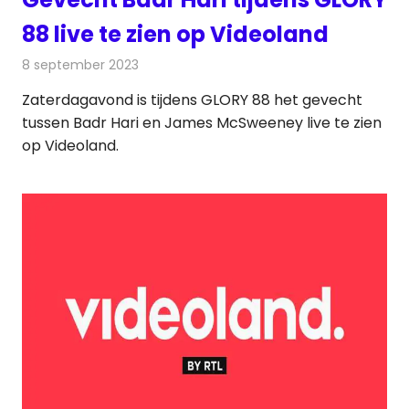
88 live te zien op Videoland
8 september 2023
Redactie
On-demand
Zaterdagavond is tijdens GLORY 88 het gevecht
tussen Badr Hari en James McSweeney live te zien
op Videoland.