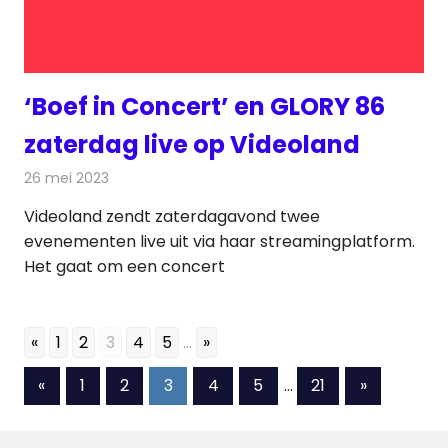
‘Boef in Concert’ en GLORY 86
zaterdag live op Videoland
26 mei 2023
Redactie
On-demand
Videoland zendt zaterdagavond twee
evenementen live uit via haar streamingplatform.
Het gaat om een concert
«
1
2
3
4
5
...
»
Berichten
Vorige
Volgende
«
1
2
3
4
5
…
21
»
berichten
berichten
paginering