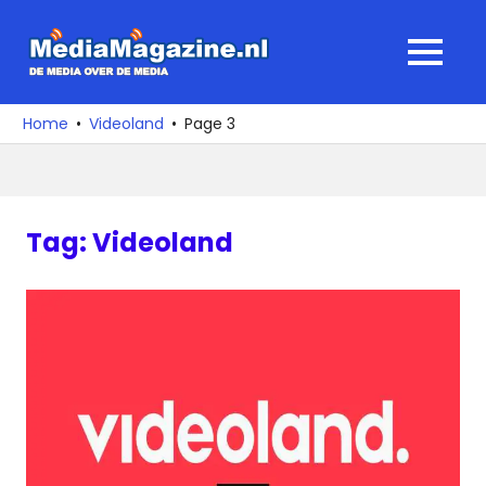
Ga
naar
MediaMagaz
MENU
de
De
inhoud
media
Home
Videoland
Page 3
over
de
media
Tag:
Videoland