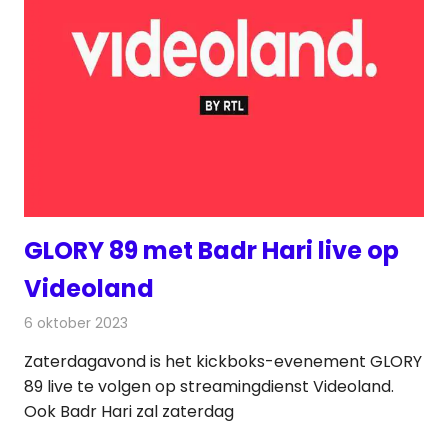
GLORY 89 met Badr Hari live op
Videoland
6 oktober 2023
Redactie
On-demand
Zaterdagavond is het kickboks-evenement GLORY
89 live te volgen op streamingdienst Videoland.
Ook Badr Hari zal zaterdag