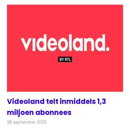
Videoland telt inmiddels 1,3
miljoen abonnees
28 september 2023
Redactie
On-demand