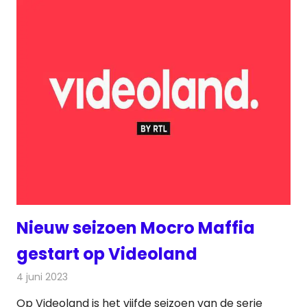
Nieuw seizoen Mocro Maffia
gestart op Videoland
4 juni 2023
Redactie
On-demand
Op Videoland is het vijfde seizoen van de serie