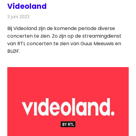
Videoland
3 juni 2023
Redactie
On-demand
Bij Videoland zijn de komende periode diverse
concerten te zien. Zo zijn op de streamingdienst
van RTL concerten te zien van Guus Meeuwis en
BLØF.