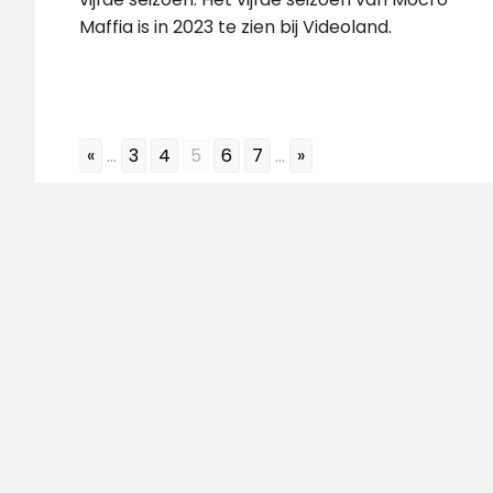
Maffia is in 2023 te zien bij Videoland.
«
...
3
4
5
6
7
...
»