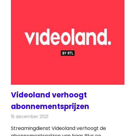
Videoland verhoogt
abonnementsprijzen
15 december 2021
Redactie
On-demand
Streamingdienst Videoland verhoogt de
abonnementsprijzen van haar Plus en