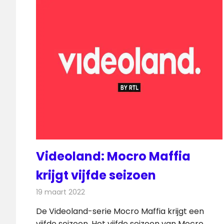
Videoland: Mocro Maffia
krijgt vijfde seizoen
19 maart 2022
Redactie
On-demand
De Videoland-serie Mocro Maffia krijgt een
vijfde seizoen. Het vijfde seizoen van Mocro