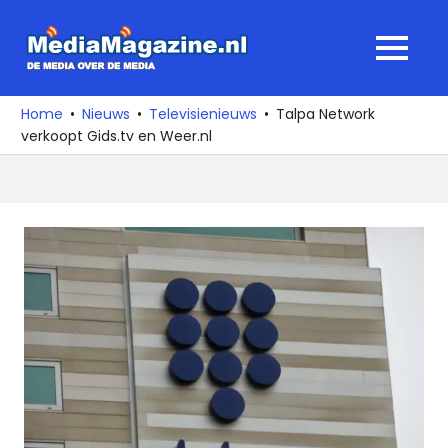
Ga
naar
MediaMagaz
MENU
de
De
inhoud
media
Home
Nieuws
Televisienieuws
Talpa Network
over
verkoopt Gids.tv en Weer.nl
de
media