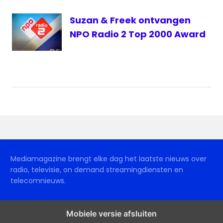
Suzan & Freek ontvangen
NPO Radio 2 Top 2000 Award
Mediamagazine brengt elke dag het laatste nieuws over
radio, televisie, on demand streamingdiensten en
telecomnieuws.
Mobiele versie afsluiten