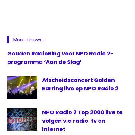
digitale thuispakket om van jouw
beeld
woonkamer een gezellig thuiscafé te
en
maken:
https://t.co/rKsIEz9AeV
#top2000
geluid
NPO
1
— NPO Radio 2 (@NPORadio2)
December
Extra
Meer nieuws...
9, 2020
NPO
Gouden RadioRing voor NPO Radio 2-
Radio
programma ‘Aan de Slag’
2
Radio
2
Afscheidsconcert Golden
top
Earring live op NPO Radio 2
2000
Top
2000
NPO Radio 2 Top 2000 live te
Cafe
volgen via radio, tv en
Internet