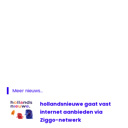
Mocro
Maffia
rtl
seizoen
2
Meer nieuws...
Streamingdienst
hollandsnieuwe gaat vast
televisie
internet aanbieden via
Videoland
Ziggo-netwerk