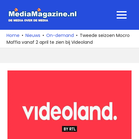
Ga
naar
MediaMagaz
MENU
de
De
inhoud
media
Home
Nieuws
On-demand
Tweede seizoen Mocro
over
Maffia vanaf 2 april te zien bij Videoland
de
media