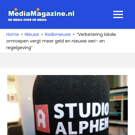
Ga
naar
MediaMagaz
MENU
de
De
inhoud
media
Home
Nieuws
Radionieuws
“Verbetering lokale
over
omroepen vergt meer geld en nieuwe wet- en
de
regelgeving”
media