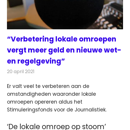
“Verbetering lokale omroepen
vergt meer geld en nieuwe wet-
en regelgeving”
20 april 2021
Redactie
Radionieuws
Er valt veel te verbeteren aan de
omstandigheden waaronder lokale
omroepen opereren aldus het
Stimuleringsfonds
voor de Journalistiek.
‘De lokale omroep op stoom’