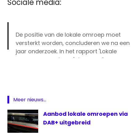
Sociale media:
De positie van de lokale omroep moet
versterkt worden, concluderen we na een
jaar onderzoek. In het rapport 'Lokale
omroepen op stoom' doen we 8
lokale
concrete aanbevelingen aan de politiek.
omroep
https://t.co/qZyJjojRr6
#pilot
Professionalisering
#professionalisering
#lokaleomroep
Lokale Omroepen
#onderzoek
rapport
Meer nieuws...
Stimuleringsfonds
— Stimuleringsfonds voor de Journalistiek
voor de
Aanbod lokale omroepen via
(@SVDJnieuws)
April 19, 2021
Journalistiek
DAB+ uitgebreid