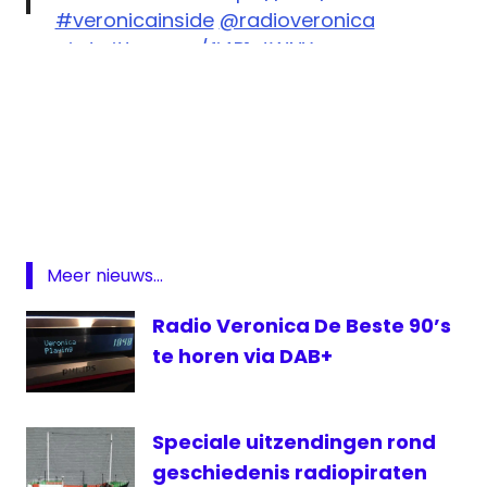
#veronicainside
@radioveronica
pic.twitter.com/fi4P1utWNY
— Veronica Inside (@veronicainside)
September 25, 2020
Giel
Beelen
Radio
veronica
Veronica
Meer nieuws...
Veronica
Inside
Radio Veronica De Beste 90’s
Wilfred
te horen via DAB+
Genee
Speciale uitzendingen rond
geschiedenis radiopiraten