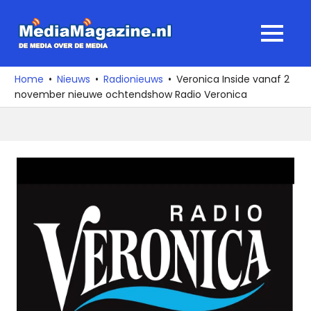
Ga
naar
MediaMagaz
MENU
de
De
inhoud
media
Home
Nieuws
Radionieuws
Veronica Inside vanaf 2
over
november nieuwe ochtendshow Radio Veronica
de
media