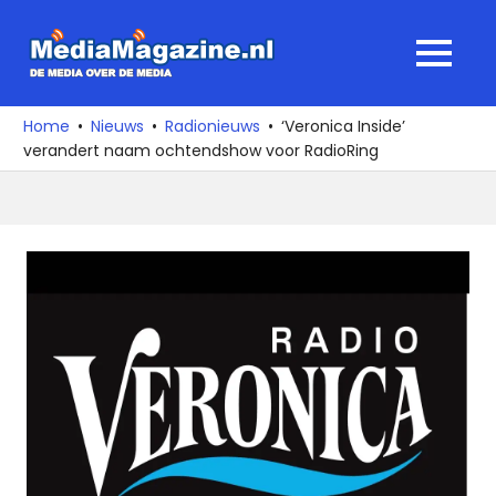
Ga
naar
MediaMagaz
MENU
de
De
inhoud
media
Home
Nieuws
Radionieuws
‘Veronica Inside’
over
verandert naam ochtendshow voor RadioRing
de
media