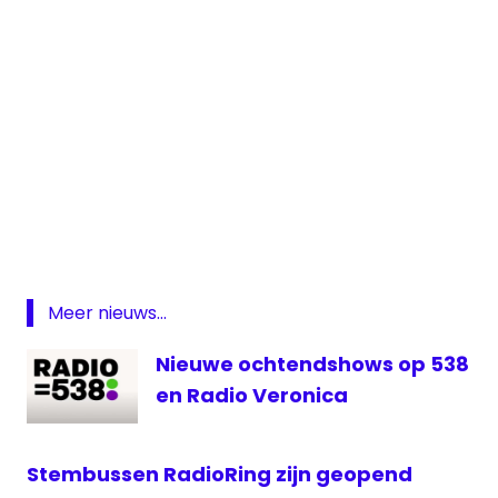
Niels
van
Baarlen
Radioring
sidekicks
Meer nieuws...
Rick
Romijn
Nieuwe ochtendshows op 538
Veronica
en Radio Veronica
Inside
Veronica
Inside
Stembussen RadioRing zijn geopend
Ochtendshow