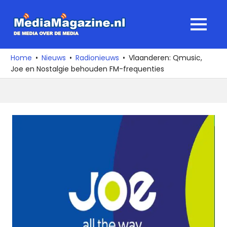
Ga
naar
MediaMagaz
MENU
de
De
inhoud
media
Home
Nieuws
Radionieuws
Vlaanderen: Qmusic,
over
Joe en Nostalgie behouden FM-frequenties
de
media