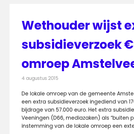
Wethouder wijst e
subsidieverzoek €
omroep Amstelvee
4 augustus 2015
Redactie
Nieuws
,
Radionieuws
,
Televisieni
De lokale omroep van de gemeente Amstel
een extra subsidieverzoek ingediend van 1
bijdrage van 57.000 euro. Het extra subsi
Veeningen (D66, mediazaken) als “buiten pro
instemming van de lokale omroep een exte