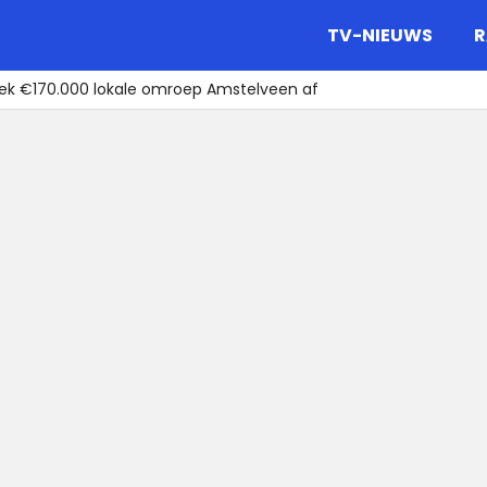
gazine.
TV-NIEUWS
R
oek €170.000 lokale omroep Amstelveen af