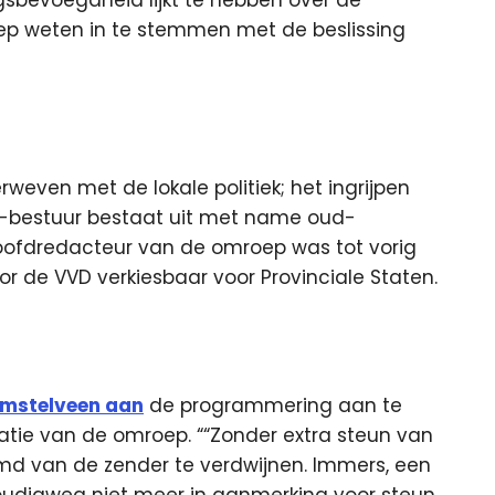
oep weten in te stemmen met de beslissing
weven met de lokale politiek; het ingrijpen
PBO-bestuur bestaat uit met name oud-
hoofdredacteur van de omroep was tot vorig
or de VVD verkiesbaar voor Provinciale Staten.
Amstelveen aan
de programmering aan te
atie van de omroep. ““Zonder extra steun van
d van de zender te verdwijnen. Immers, een
oudigweg niet meer in aanmerking voor steun