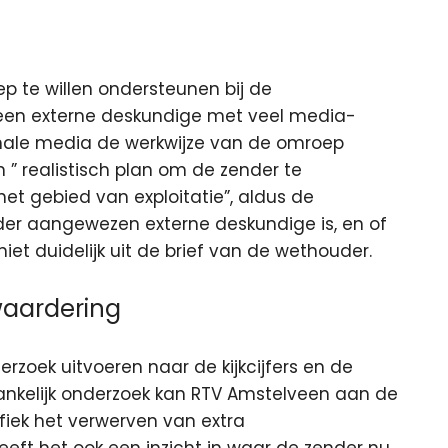
te willen ondersteunen bij de
t een externe deskundige met veel media-
onale media de werkwijze van de omroep
 ” realistisch plan om de zender te
 het gebied van exploitatie”, aldus de
er aangewezen externe deskundige is, en of
iet duidelijk uit de brief van de wethouder.
 waardering
zoek uitvoeren naar de kijkcijfers en de
ankelijk onderzoek kan RTV Amstelveen aan de
ifiek het verwerven van extra
eft het ook een inzicht in waar de zender nu