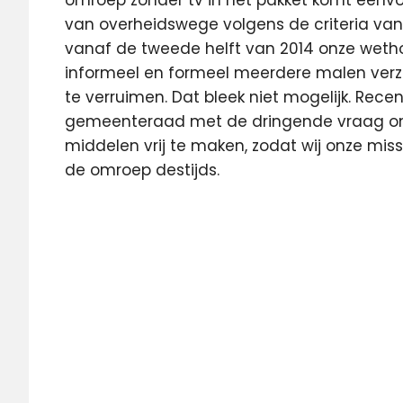
van overheidswege volgens de criteria va
vanaf de tweede helft van 2014 onze weth
informeel en formeel meerdere malen verzoc
te verruimen. Dat bleek niet mogelijk. Rec
gemeenteraad met de dringende vraag om 
middelen vrij te maken, zodat wij onze mis
de omroep destijds.
Amstelveen
D66
lokale
omroep
lokale
omroep
Amstelveen
RTV