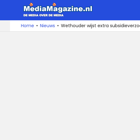
MediaMa
De
Ga
Home
Nieuws
Wethouder wijst extra subsidieverz
media
naar
over
de
de
inhoud
media