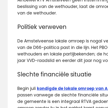
beslissing van de wethouder, laat de omr
van de wethouder.
Politiek verweven
De Amstelveense lokale omroep is nogal ver
van de D66-politica past in die lijn. Het 
wethouders en lokale partijbekenden; de 
jaar VVD-raadslid en eerder dit jaar nog vo
Slechte financiële situatie
Begin juli
kondigde de lokale omroep van 
passen vanwege de slechte financiële situ
de gemeente is een integraal RTVA gedoem
omroep zonder tv in het pakket komt eenv