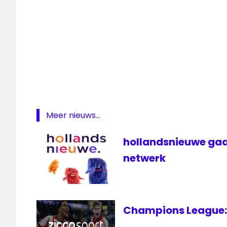
Amstelveen
subsidie
televisie
Meer nieuws...
hollandsnieuwe gaa
netwerk
Champions League: 