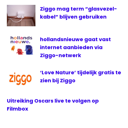
Series
Ziggo mag term “glasvezel-
XL
kabel” blijven gebruiken
On
Demand
series
hollandsnieuwe gaat vast
televisie
internet aanbieden via
ziggo
Ziggo-netwerk
‘Love Nature’ tijdelijk gratis te
zien bij Ziggo
Uitreiking Oscars live te volgen op
Filmbox