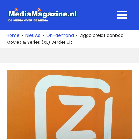
Ga
naar
MediaMagaz
MENU
de
De
inhoud
media
Home
Nieuws
On-demand
Ziggo breidt aanbod
over
Movies & Series (XL) verder uit
de
media