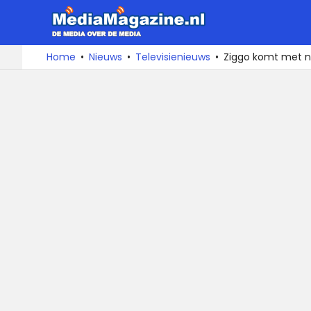
MediaMa
De
Ga
Home
Nieuws
Televisienieuws
Ziggo komt met n
media
naar
over
de
de
inhoud
media