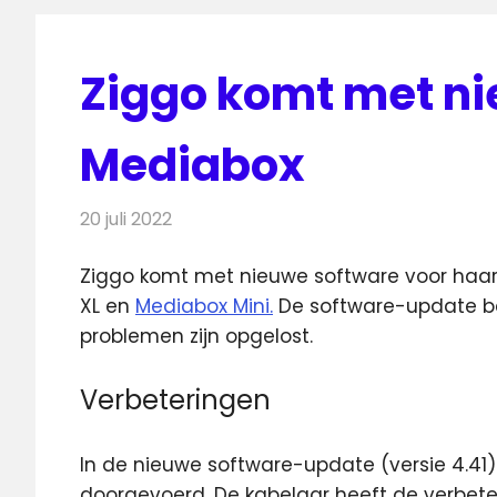
Ziggo komt met ni
Mediabox
20 juli 2022
Redactie
Televisienieuws
Ziggo komt met nieuwe software voor haar
XL en
Mediabox Mini.
De software-update
b
problemen zijn opgelost.
Verbeteringen
In de nieuwe software-update (versie 4.41
doorgevoerd. De kabelaar heeft de verbeter