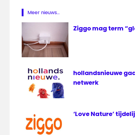
Meer nieuws...
Ziggo mag term “gl
hollandsnieuwe gaa
netwerk
‘Love Nature’ tijdeli