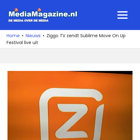
Ga
naar
MediaMagaz
MENU
de
De
inhoud
media
Home
Nieuws
Ziggo TV zendt Sublime Move On Up
over
Festival live uit
de
media