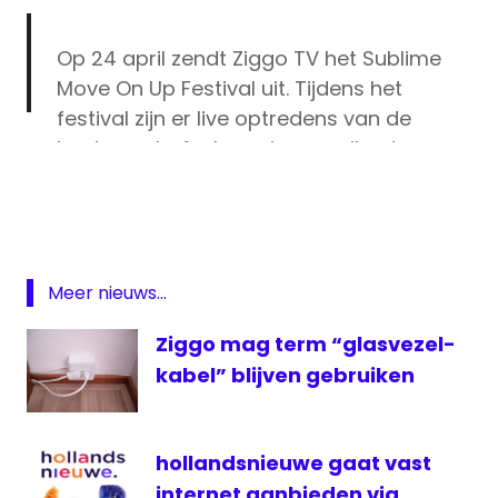
Op 24 april zendt Ziggo TV het Sublime
Move On Up Festival uit. Tijdens het
festival zijn er live optredens van de
beste soul-, funk- en jazzmuzikanten van
Corona
eigen en internationale bodem zoals oa
coronacrisis
Alain Clark, Kandace Springs, Jordan
digitale
Mackampa en Julia Zahra.
televisie
https://t.co/QwyUAehKxp
Sublime
Meer nieuws...
ziggo
— VodafoneZiggo (@VodafoneZiggo)
Ziggo mag term “glasvezel-
Ziggo
April 20, 2020
kabel” blijven gebruiken
het
Sublime
Move
On Up
hollandsnieuwe gaat vast
Ziggo
internet aanbieden via