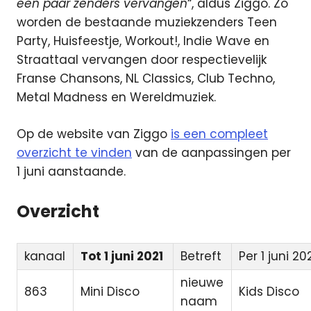
een paar zenders vervangen
“, aldus Ziggo. Zo
worden de bestaande muziekzenders Teen
Party, Huisfeestje, Workout!, Indie Wave en
Straattaal vervangen door respectievelijk
Franse Chansons, NL Classics, Club Techno,
Metal Madness en Wereldmuziek.
Op de website van Ziggo
is een compleet
overzicht te vinden
van de aanpassingen per
1 juni aanstaande.
Overzicht
kanaal
Tot 1 juni 2021
Betreft
Per 1 juni 20
nieuwe
863
Mini Disco
Kids Disco
naam