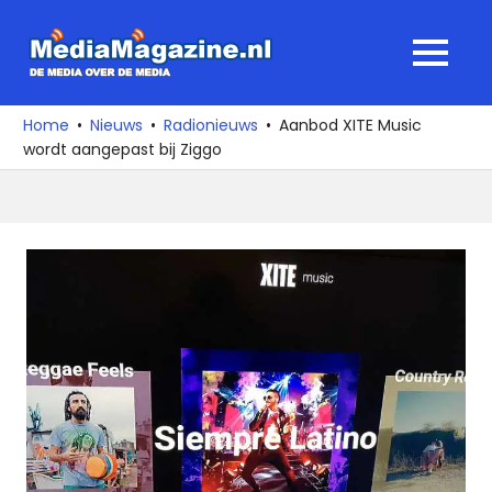
Ga
naar
MediaMagaz
MENU
de
De
inhoud
media
Home
Nieuws
Radionieuws
Aanbod XITE Music
over
wordt aangepast bij Ziggo
de
media