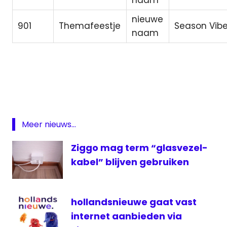
nieuwe
901
Themafeestje
Season Vib
naam
digitale
radio
mediabox
Xite
XITE
Meer nieuws...
Music
Ziggo mag term “glasvezel-
ziggo
kabel” blijven gebruiken
hollandsnieuwe gaat vast
internet aanbieden via