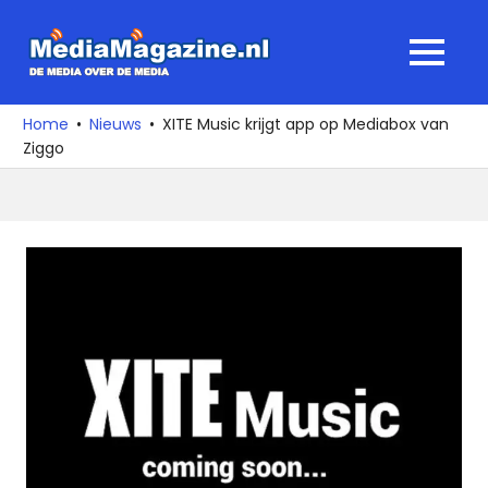
Ga
naar
MediaMagaz
MENU
de
De
inhoud
media
Home
Nieuws
XITE Music krijgt app op Mediabox van
over
Ziggo
de
media