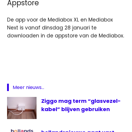
Appstore
De app voor de Mediabox XL en Mediabox
Next is vanaf dinsdag 28 januari te
downloaden in de appstore van de Mediabox.
mediabox
Mediabox
Next
Mediabox
XL
Meer nieuws...
Xite
Ziggo mag term “glasvezel-
XITE
Music
kabel” blijven gebruiken
ziggo