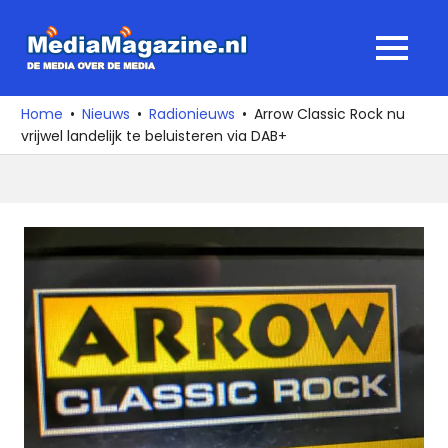
Ga
naar
MediaMagaz
MENU
de
De
inhoud
media
Home
Nieuws
Radionieuws
Arrow Classic Rock nu
over
vrijwel landelijk te beluisteren via DAB+
de
media