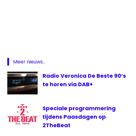
Arrow
Arrow
Classic
Rock
DAB
Meer nieuws...
digitale
radio
Radio Veronica De Beste 90’s
MTVNL
te horen via DAB+
Speciale programmering
tijdens Paasdagen op
2TheBeat