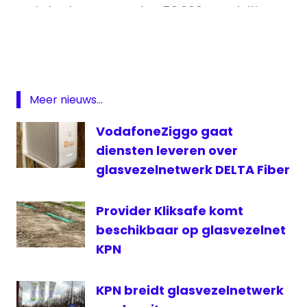
totaal om meer dan 50.000 aansluitingen.
Delta
De overname maakt een versnelde
Fiber
aanleg van glasvezel in deze regio
gladvezel
mogelijk.
https://t.co/3auzaQ1irM
netwerk
REKAM
Meer nieuws...
— DELTA Fiber (@deltafiber)
February 1,
2021
VodafoneZiggo gaat
diensten leveren over
glasvezelnetwerk DELTA Fiber
Provider Kliksafe komt
beschikbaar op glasvezelnet
KPN
KPN breidt glasvezelnetwerk