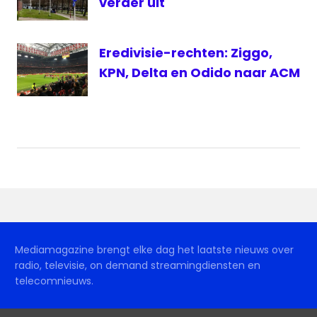
verder uit
Eredivisie-rechten: Ziggo,
KPN, Delta en Odido naar ACM
Mediamagazine brengt elke dag het laatste nieuws over
radio, televisie, on demand streamingdiensten en
telecomnieuws.