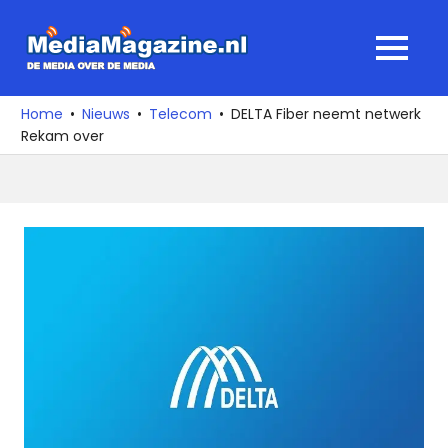
Ga
naar
MediaMagaz
MENU
de
De
inhoud
media
Home
Nieuws
Telecom
DELTA Fiber neemt netwerk
over
Rekam over
de
media