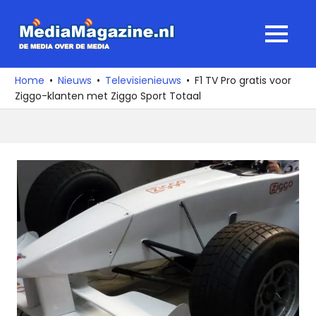
Ga
naar
MediaMagaz
MENU
de
De
inhoud
media
Home
Nieuws
Televisienieuws
F1 TV Pro gratis voor
over
Ziggo-klanten met Ziggo Sport Totaal
de
media