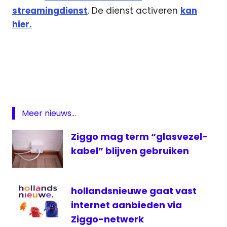
streamingdienst
. De dienst activeren
kan
hier.
F1
TV
Pro
Formule
1
Meer nieuws...
Streamingdienst
ziggo
Ziggo mag term “glasvezel-
Ziggo
kabel” blijven gebruiken
Sport
Totaal
hollandsnieuwe gaat vast
internet aanbieden via
Ziggo-netwerk