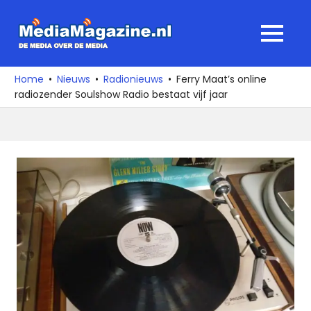
Ga
naar
MediaMagaz
MENU
de
De
inhoud
media
Home
Nieuws
Radionieuws
Ferry Maat’s online
over
radiozender Soulshow Radio bestaat vijf jaar
de
media