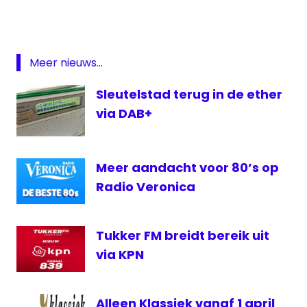
social mediapromotie draaiend houden.
Ferry
Proost, op de toekomst van
Maat
https://t.co/JKJGest6Or
🌴🍾
online
Meer nieuws...
pic.twitter.com/NU7EU81kFS
radiozender
Sleutelstad terug in de ether
SoulShow
— Ferry Maat (@ferry_maat)
May 12,
via DAB+
Soulshow
2020
Radio
Meer aandacht voor 80’s op
Radio Veronica
Tukker FM breidt bereik uit
via KPN
Alleen Klassiek vanaf 1 april