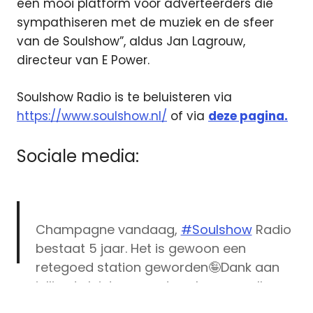
een mooi platform voor adverteerders die
sympathiseren met de muziek en de sfeer
van de Soulshow”, aldus Jan Lagrouw,
directeur van E Power.
Soulshow Radio is te beluisteren via
https://www.soulshow.nl/
of via
deze pagina.
Sociale media:
Champagne vandaag,
#Soulshow
Radio
bestaat 5 jaar. Het is gewoon een
retegoed station geworden🤪Dank aan
jullie, de luisteraars, de volgers en alle
E-
diehards die de website, streaming en
Power