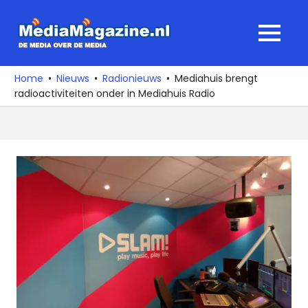
Ga
naar
MediaMagaz
MENU
de
De
inhoud
media
Home
Nieuws
Radionieuws
Mediahuis brengt
over
radioactiviteiten onder in Mediahuis Radio
de
media