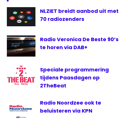
Qmusic
NLZIET breidt aanbod uit met
Qmusic
70 radiozenders
XMAS
Radio
Sky
Radio Veronica De Beste 90’s
Radio
te horen via DAB+
Sky Radio
Christmas
Speciale programmering
tijdens Paasdagen op
2TheBeat
Radio Noordzee ook te
beluisteren via KPN