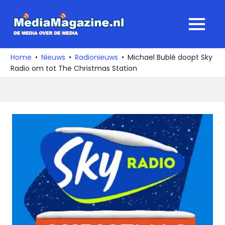
Ga
naar
MediaMagaz
MENU
de
De
inhoud
media
Home
Nieuws
Radionieuws
Michael Bublé doopt Sky
over
Radio om tot The Christmas Station
de
media