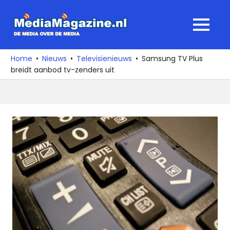
Ga
naar
MediaMagaz
MENU
de
De
inhoud
media
Home
Nieuws
Televisienieuws
Samsung TV Plus
over
breidt aanbod tv-zenders uit
de
media