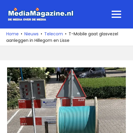
Ga
naar
MediaMagaz
MENU
de
De
inhoud
media
Home
Nieuws
Telecom
T-Mobile gaat glasvezel
over
aanleggen in Hillegom en Lisse
de
media