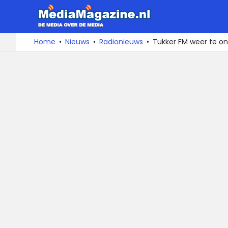
MediaMa
De
Ga
Home
Nieuws
Radionieuws
Tukker FM weer te o
media
naar
over
de
de
inhoud
media