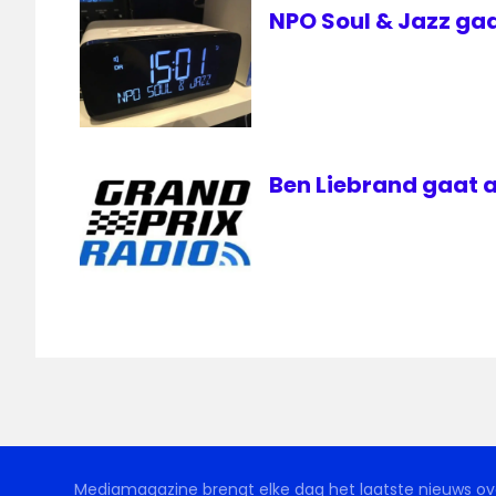
NPO Soul & Jazz gaa
Ben Liebrand gaat a
Mediamagazine brengt elke dag het laatste nieuws ove