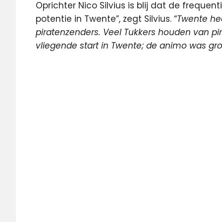
Oprichter Nico Silvius is blij dat de frequen
potentie in Twente”, zegt Silvius. “
Twente hee
piratenzenders. Veel Tukkers houden van p
vliegende start in Twente; de animo was gr
digitaal
ether
FM
Radio
Tukker
FM
Twente
veiling