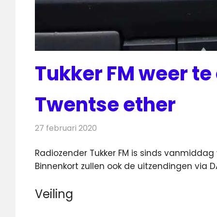
Tukker FM weer te
Twentse ether
27 februari 2020
Redactie
Radionieuws
Radiozender Tukker FM is sinds vanmiddag 
Binnenkort zullen ook de uitzendingen via 
Veiling