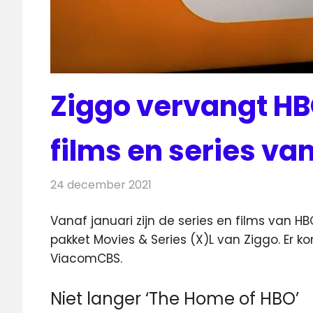
Ziggo vervangt H
films en series v
24 december 2021
Redactie
On-demand
Vanaf januari zijn de series en films van H
pakket Movies & Series (X)L van Ziggo.
Er k
ViacomCBS.
Niet langer ‘The Home of HBO’