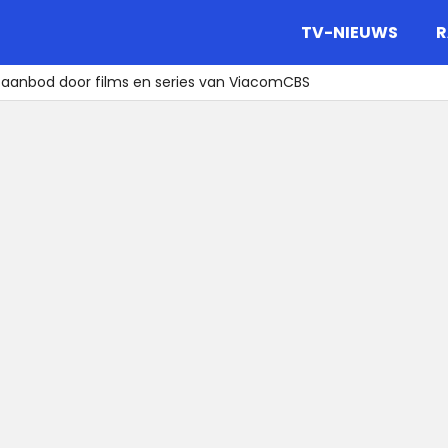
gazine.
TV-NIEUWS
R
aanbod door films en series van ViacomCBS