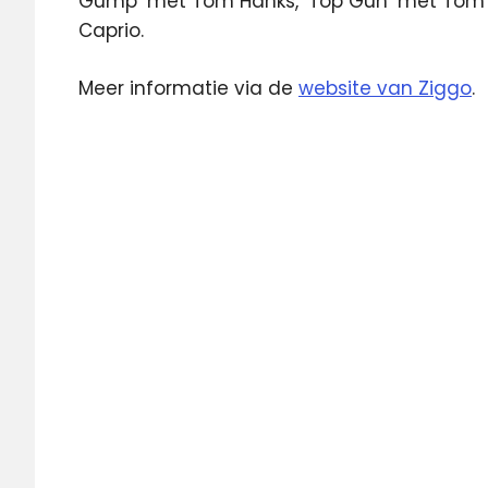
Gump’ met Tom Hanks, ‘Top Gun’ met Tom Cr
Caprio.
Meer informatie via de
website van Ziggo
.
aanbod
films
HBO
Movies
&
Series
series
viacom
ziggo