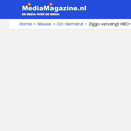
MediaMa
De
Ga
Home
Nieuws
On-demand
Ziggo vervangt HBO-
media
naar
over
de
de
inhoud
media