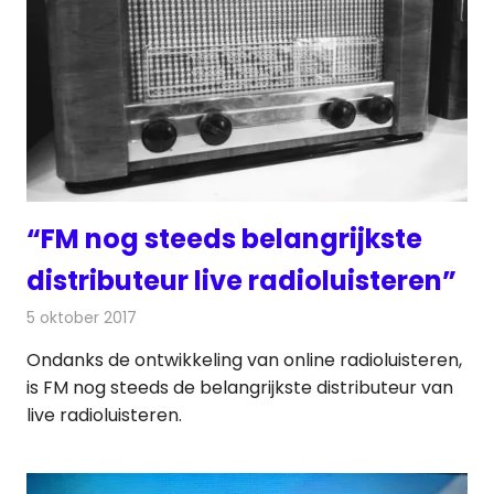
“FM nog steeds belangrijkste
distributeur live radioluisteren”
5 oktober 2017
Redactie
Nieuws
,
Radionieuws
Ondanks de ontwikkeling van online radioluisteren,
is FM nog steeds de belangrijkste distributeur van
live radioluisteren.