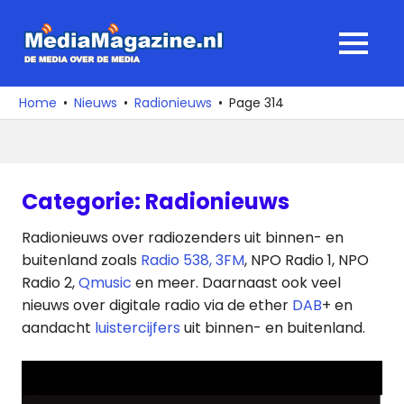
Ga
naar
MediaMagaz
MENU
de
De
inhoud
media
Home
Nieuws
Radionieuws
Page 314
over
de
media
Categorie:
Radionieuws
Radionieuws over radiozenders uit binnen- en
buitenland zoals
Radio 538,
3FM
, NPO Radio 1, NPO
Radio 2,
Qmusic
en meer. Daarnaast ook veel
nieuws over digitale radio via de ether
DAB
+ en
aandacht
luistercijfers
uit binnen- en buitenland.