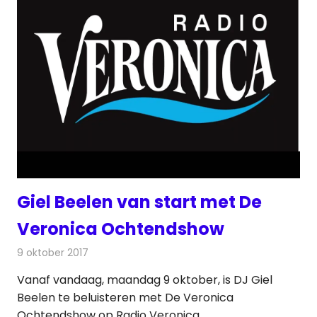
Giel Beelen van start met De
Veronica Ochtendshow
9 oktober 2017
Redactie
Nieuws
,
Radionieuws
Vanaf vandaag, maandag 9 oktober, is DJ Giel
Beelen te beluisteren met De Veronica
Ochtendshow op Radio Veronica.