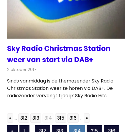
Sky Radio Christmas Station
weer van start via DAB+
2 oktober 2017
Redactie
Nieuws
,
Radionieuws
Sinds vanmiddag is de themazender Sky Radio
Christmas Station weer te horen via DAB+. De
radiozender vervangt tijdelijk Sky Radio Hits.
«
...
312
313
314
315
316
...
»
Berichten
Vorige
«
1
…
312
313
314
315
316
…