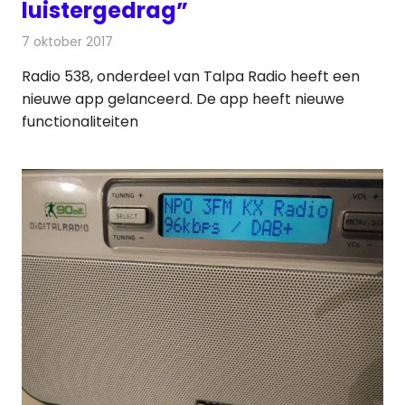
luistergedrag”
7 oktober 2017
Redactie
Nieuws
,
Radionieuws
Radio 538, onderdeel van Talpa Radio heeft een
nieuwe app gelanceerd. De app heeft nieuwe
functionaliteiten