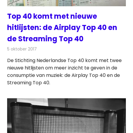
Top 40 komt met nieuwe
hitlijsten: de Airplay Top 40 en
de Streaming Top 40
5 oktober 2017
Redactie
Nieuws
,
Radionieuws
De Stichting Nederlandse Top 40 komt met twee
nieuwe hitlijsten om meer inzicht te geven in de
consumptie van muziek: de Airplay Top 40 en de
Streaming Top 40.