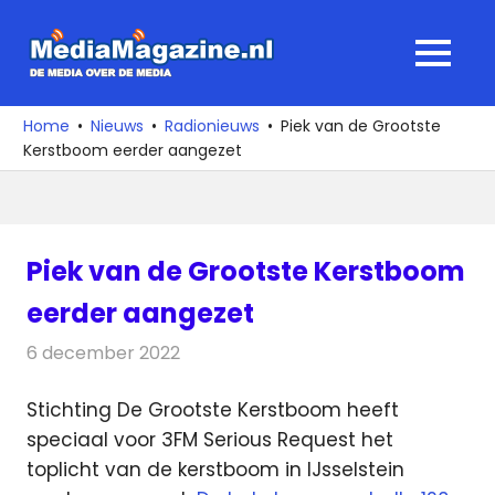
Ga
naar
MediaMagaz
MENU
de
De
inhoud
media
Home
Nieuws
Radionieuws
Piek van de Grootste
over
Kerstboom eerder aangezet
de
media
Piek van de Grootste Kerstboom
eerder aangezet
6 december 2022
Redactie
Radionieuws
Stichting De Grootste Kerstboom heeft
speciaal voor 3FM Serious Request het
toplicht van de kerstboom in IJsselstein