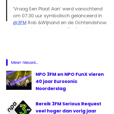
‘Vraag Een Plaat Aan’ werd vanochtend
om 07.30 uur symbolisch gelanceerd in
@3FM
Rob &Wijnand en de Ochtendshow
door het ontsteken van De Grootste
3fm
Kerstboom in IJsselstein. 🎄❤️
Serious
https://t.co/aEgxQDBFoq
Request
zendmast
— Het Vergeten Kind (@HetVergetenKind)
Meer nieuws...
December 6, 2022
NPO 3FM en NPO FunX vieren
40 jaar Eurosonic
Noorderslag
Bereik 3FM Serious Request
veel hoger dan vorig jaar