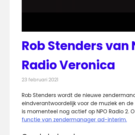
Rob Stenders van 
Radio Veronica
23 februari 2021
Redactie
Radionieuws
Rob Stenders wordt de nieuwe zendermana
eindverantwoordelijk voor de muziek en de
is momenteel nog actief op NPO Radio 2. 
functie van zendermanager ad-interim.