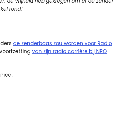
en de vrijheid heb gekregen om er de zender
rkel rond
.”
nders
de zenderbaas zou worden voor Radio
 voortzetting
van zijn radio carrière bij NPO
nica.