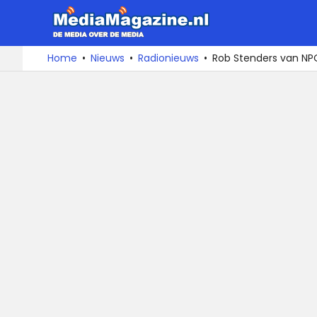
MediaMa
De
Ga
Home
Nieuws
Radionieuws
Rob Stenders van NPO
media
naar
over
de
de
inhoud
media