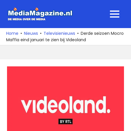
Ga
naar
MediaMagaz
MENU
de
De
inhoud
media
Home
Nieuws
Televisienieuws
Derde seizoen Mocro
over
Maffia eind januari te zien bij Videoland
de
media