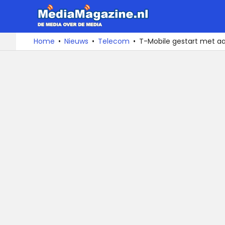
MediaMa
De
Ga
Home
Nieuws
Telecom
T-Mobile gestart met aa
media
naar
over
de
de
inhoud
media